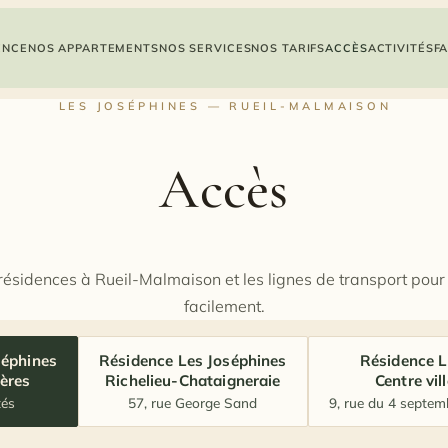
ENCE
NOS APPARTEMENTS
NOS SERVICES
NOS TARIFS
ACCÈS
ACTIVITÉS
F
LES JOSÉPHINES — RUEIL-MALMAISON
Accès
 résidences à Rueil-Malmaison et les lignes de transport pour
facilement.
séphines
Résidence Les Joséphines
Résidence L
ières
Richelieu-Chataigneraie
Centre vil
tés
57, rue George Sand
9, rue du 4 septemb