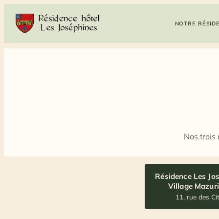
Skip
to
NOTRE RÉSID
content
Nos trois
Résidence Les Jo
Village Mazur
11, rue des Ci