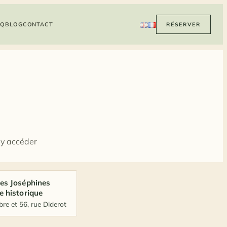
AQ
BLOG
CONTACT
RÉSERVER
 y accéder
es Joséphines
le historique
re et 56, rue Diderot