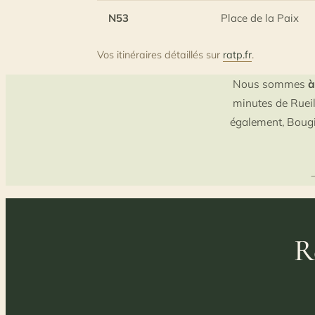
N53
Place de la Paix
Vos itinéraires détaillés sur
ratp.fr
.
Nous sommes
à
minutes de Rueil
également, Bougi
R