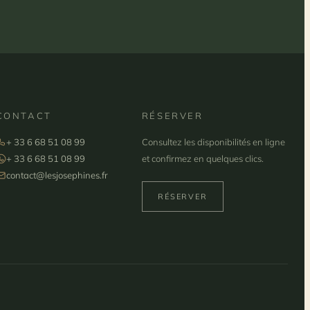
CONTACT
RÉSERVER
+ 33 6 68 51 08 99
Consultez les disponibilités en ligne
+ 33 6 68 51 08 99
et confirmez en quelques clics.
contact@lesjosephines.fr
RÉSERVER